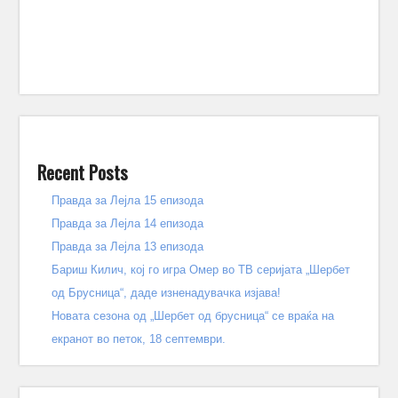
Recent Posts
Правда за Лејла 15 епизода
Правда за Лејла 14 епизода
Правда за Лејла 13 епизода
Бариш Килич, кој го игра Омер во ТВ серијата „Шербет
од Брусница“, даде изненадувачка изјава!
Новата сезона од „Шербет од брусница“ се враќа на
екранот во петок, 18 септември.