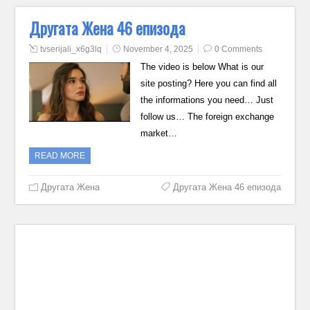
Другата Жена 46 епизода
tvserijali_x6g3lq
November 4, 2025
0 Comments
The video is below What is our
site posting? Here you can find all
the informations you need… Just
follow us… The foreign exchange
market…
READ MORE
Другата Жена
Другата Жена 46 епизода