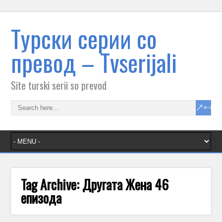
Tурски серии со
превод – Тvserijali
Site turski serii so prevod
Tag Archive:
Другата Жена 46
епизода