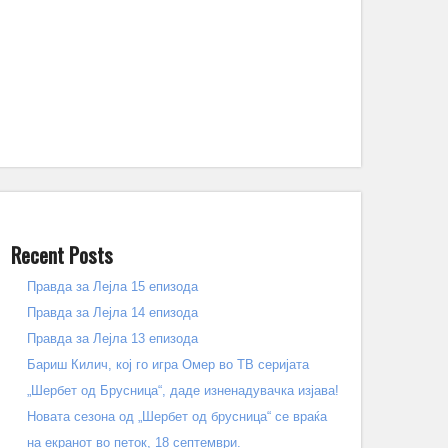
Recent Posts
Правда за Лејла 15 епизода
Правда за Лејла 14 епизода
Правда за Лејла 13 епизода
Бариш Килич, кој го игра Омер во ТВ серијата
„Шербет од Брусница“, даде изненадувачка изјава!
Новата сезона од „Шербет од брусница“ се враќа
на екранот во петок, 18 септември.