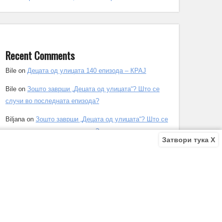
Recent Comments
Bile
on
Децата од улицата 140 епизода – КРАЈ
Bile
on
Зошто заврши „Децата од улицата“? Што се
случи во последната епизода?
Biljana
on
Зошто заврши „Децата од улицата“? Што се
случи во последната епизода?
Затвори тука X
Biljana
on
Зошто заврши „Децата од улицата“? Што се
случи во последната епизода?
Antonio Trajkov
on
Зошто заврши „Децата од
улицата“? Што се случи во последната епизода?