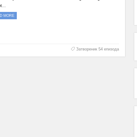
et…
D MORE
Затвореник 54 епизода