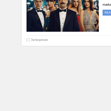
mark
REA
Затвореник