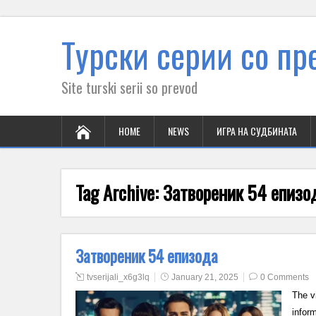
Tурски серии со пре
Site turski serii so prevod
HOME
NEWS
ИГРА НА СУДБИНАТА
Tag Archive:
Затвореник 54 епизо
Затвореник 54 епизода
tvserijali_x6g3lq
January 21, 2025
0 Comments
The v
infor