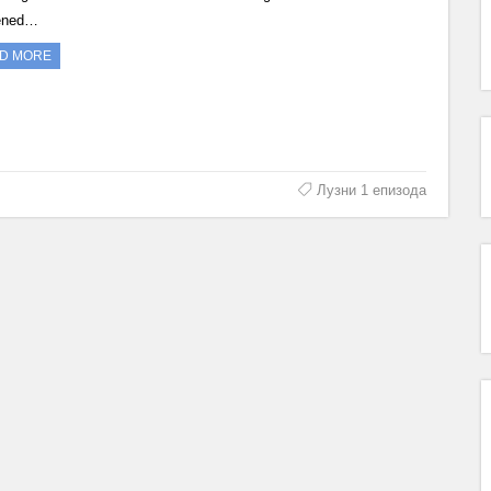
ened…
D MORE
Лузни 1 епизода