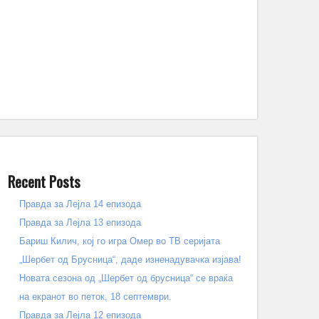
Recent Posts
Правда за Лејла 14 епизода
Правда за Лејла 13 епизода
Бариш Килич, кој го игра Омер во ТВ серијата
„Шербет од Брусница“, даде изненадувачка изјава!
Новата сезона од „Шербет од брусница“ се враќа
на екранот во петок, 18 септември.
Правда за Лејла 12 епизода