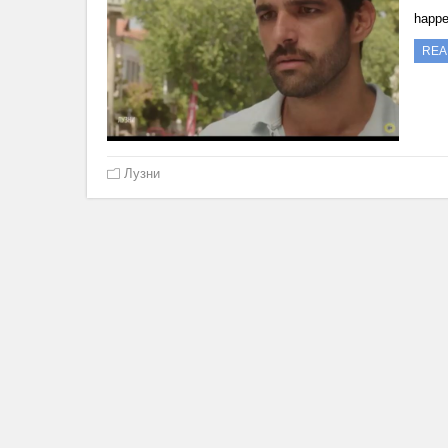
happ
REA
Лузни