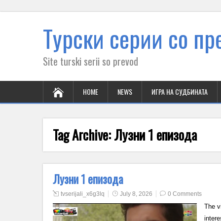
Tурски серии со пре
Site turski serii so prevod
HOME
NEWS
ИГРА НА СУДБИНАТА
Tag Archive:
Лузни 1 епизода
Лузни 1 епизода
tvserijali_x6g3lq
July 8, 2026
0 Comments
The v
intere