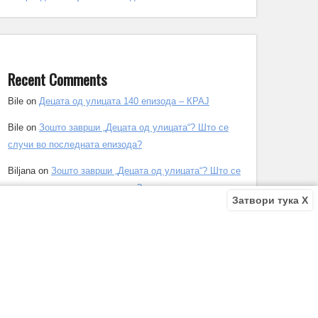
Recent Comments
Bile
on
Децата од улицата 140 епизода – КРАЈ
Bile
on
Зошто заврши „Децата од улицата“? Што се
случи во последната епизода?
Biljana
on
Зошто заврши „Децата од улицата“? Што се
случи во последната епизода?
Затвори тука X
Biljana
on
Зошто заврши „Децата од улицата“? Што се
случи во последната епизода?
Antonio Trajkov
on
Зошто заврши „Децата од
улицата“? Што се случи во последната епизода?