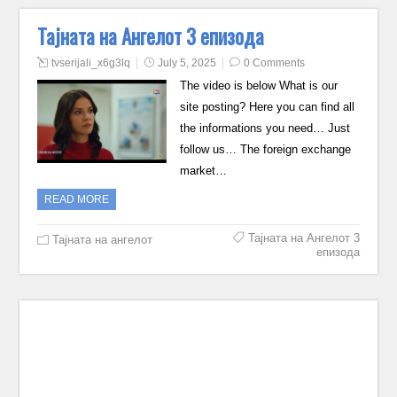
Тајната на Ангелот 3 епизода
tvserijali_x6g3lq
July 5, 2025
0 Comments
The video is below What is our
site posting? Here you can find all
the informations you need… Just
follow us… The foreign exchange
market…
READ MORE
Тајната на Ангелот 3
Тајната на ангелот
епизода