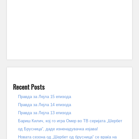
Recent Posts
Правда за Лејла 15 епизода
Правда за Лејла 14 епизода
Правда за Лејла 13 епизода
Бариш Килич, кој го игра Омер во ТВ серијата „Шербет
од Брусница“, даде изненадувачка изјава!
Новата сезона од „Шербет од брусница“ се враќа на