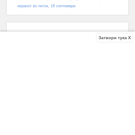
екранот во петок, 18 септември.
Затвори тука X
Recent Comments
Bile
on
Децата од улицата 140 епизода – КРАЈ
Bile
on
Зошто заврши „Децата од улицата“? Што се случи
во последната епизода?
Biljana
on
Зошто заврши „Децата од улицата“? Што се
случи во последната епизода?
Biljana
on
Зошто заврши „Децата од улицата“? Што се
случи во последната епизода?
Antonio Trajkov
on
Зошто заврши „Децата од улицата“? Што
се случи во последната епизода?