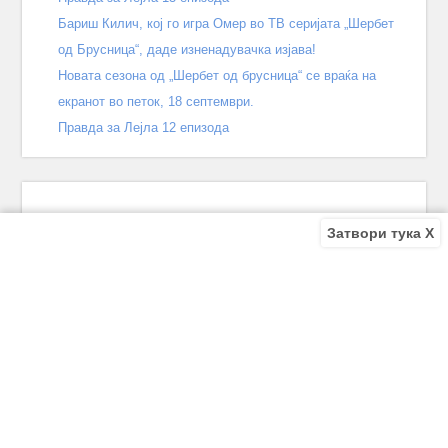
Бариш Килич, кој го игра Омер во ТВ серијата „Шербет
од Брусница“, даде изненадувачка изјава!
Новата сезона од „Шербет од брусница“ се враќа на
екранот во петок, 18 септември.
Правда за Лејла 12 епизода
Затвори тука X
Recent Comments
Bile
on
Децата од улицата 140 епизода – КРАЈ
Bile
on
Зошто заврши „Децата од улицата“? Што се случи
во последната епизода?
Biljana
on
Зошто заврши „Децата од улицата“? Што се
случи во последната епизода?
Biljana
on
Зошто заврши „Децата од улицата“? Што се