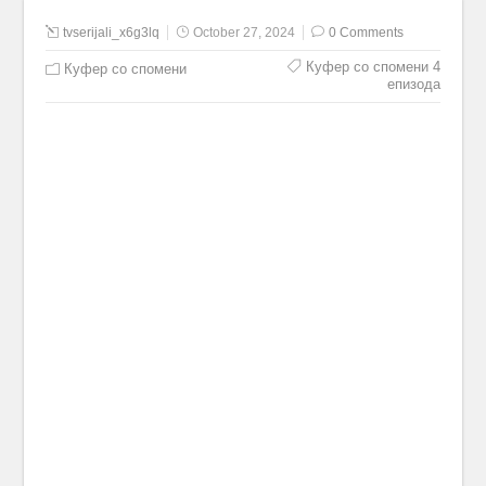
tvserijali_x6g3lq
October 27, 2024
0 Comments
Куфер со спомени 4
Куфер со спомени
епизода