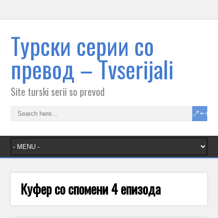
Tурски серии со
превод – Тvserijali
Site turski serii so prevod
Куфер со спомени 4 епизода