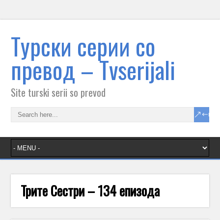
Tурски серии со
превод – Тvserijali
Site turski serii so prevod
Трите Сестри – 134 епизода