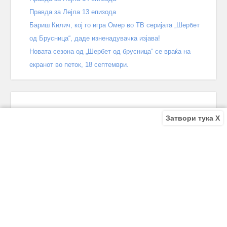
Правда за Лејла 13 епизода
Бариш Килич, кој го игра Омер во ТВ серијата „Шербет
од Брусница“, даде изненадувачка изјава!
Новата сезона од „Шербет од брусница“ се враќа на
екранот во петок, 18 септември.
Затвори тука X
Recent Comments
Bile
on
Децата од улицата 140 епизода – КРАЈ
Bile
on
Зошто заврши „Децата од улицата“? Што се случи
во последната епизода?
Biljana
on
Зошто заврши „Децата од улицата“? Што се
случи во последната епизода?
Biljana
on
Зошто заврши „Децата од улицата“? Што се