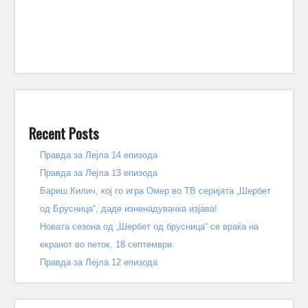
Recent Posts
Правда за Лејла 14 епизода
Правда за Лејла 13 епизода
Бариш Килич, кој го игра Омер во ТВ серијата „Шербет
од Брусница“, даде изненадувачка изјава!
Новата сезона од „Шербет од брусница“ се враќа на
екранот во петок, 18 септември.
Правда за Лејла 12 епизода