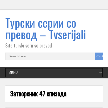
Tурски серии со
превод – Тvserijali
Site turski serii so prevod
Затвореник 47 епизода