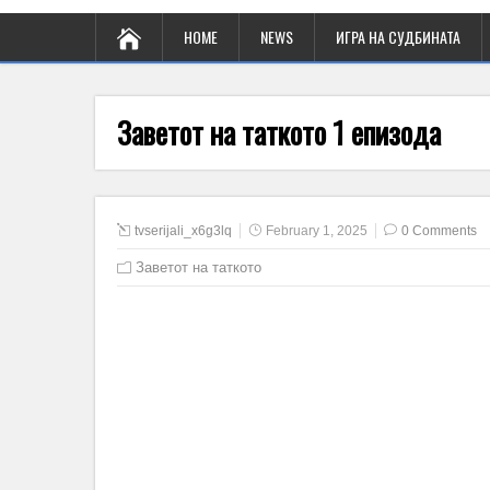
HOME
NEWS
ИГРА НА СУДБИНАТА
Заветот на таткото 1 епизода
tvserijali_x6g3lq
February 1, 2025
0 Comments
Заветот на таткото