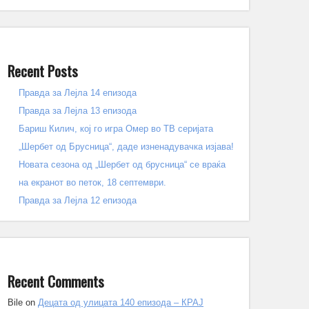
Recent Posts
Правда за Лејла 14 епизода
Правда за Лејла 13 епизода
Бариш Килич, кој го игра Омер во ТВ серијата
„Шербет од Брусница“, даде изненадувачка изјава!
Новата сезона од „Шербет од брусница“ се враќа
на екранот во петок, 18 септември.
Правда за Лејла 12 епизода
Recent Comments
Bile
on
Децата од улицата 140 епизода – КРАЈ