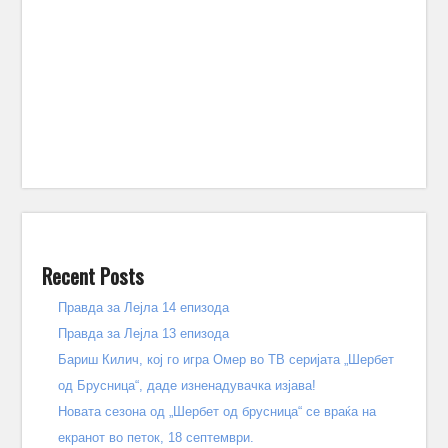
Recent Posts
Правда за Лејла 14 епизода
Правда за Лејла 13 епизода
Бариш Килич, кој го игра Омер во ТВ серијата „Шербет
од Брусница“, даде изненадувачка изјава!
Новата сезона од „Шербет од брусница“ се враќа на
екранот во петок, 18 септември.