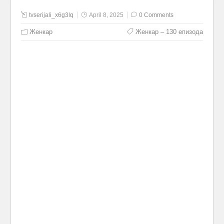
tvserijali_x6g3lq
April 8, 2025
0 Comments
Женкар
Женкар – 130 епизода