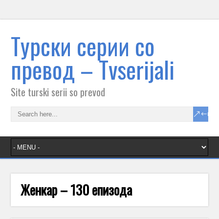
Tурски серии со
превод – Тvserijali
Site turski serii so prevod
Женкар – 130 епизода