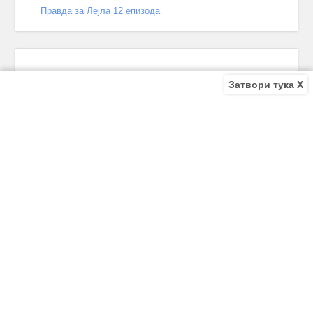
Правда за Лејла 12 епизода
Затвори тука X
Recent Comments
Bile
on
Децата од улицата 140 епизода – КРАЈ
Bile
on
Зошто заврши „Децата од улицата“? Што се случи
во последната епизода?
Biljana
on
Зошто заврши „Децата од улицата“? Што се
случи во последната епизода?
Biljana
on
Зошто заврши „Децата од улицата“? Што се
случи во последната епизода?
Antonio Trajkov
on
Зошто заврши „Децата од улицата“? Што
се случи во последната епизода?