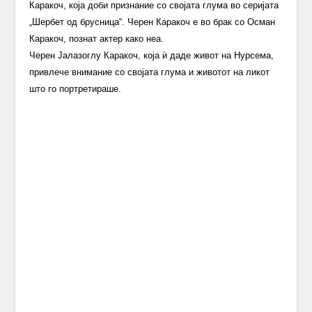
Каракоч, која доби признание со својата глума во серијата
„Шербет од брусница“. Черен Каракоч е во брак со Осман
Каракоч, познат актер како неа.
Черен Јалазоглу Каракоч, која ѝ даде живот на Нурсема,
привлече внимание со својата глума и животот на ликот
што го портретираше.