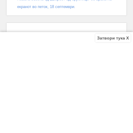
екранот во петок, 18 септември.
Затвори тука X
Recent Comments
Bile
on
Децата од улицата 140 епизода – КРАЈ
Bile
on
Зошто заврши „Децата од улицата“? Што се случи
во последната епизода?
Biljana
on
Зошто заврши „Децата од улицата“? Што се
случи во последната епизода?
Biljana
on
Зошто заврши „Децата од улицата“? Што се
случи во последната епизода?
Antonio Trajkov
on
Зошто заврши „Децата од улицата“? Што
се случи во последната епизода?