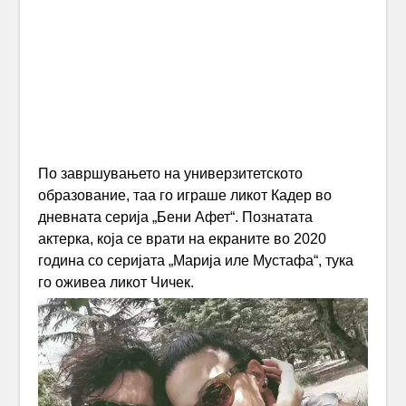
По завршувањето на универзитетското
образование, таа го играше ликот Кадер во
дневната серија „Бени Афет“. Познатата
актерка, која се врати на екраните во 2020
година со серијата „Марија иле Мустафа“, тука
го оживеа ликот Чичек.