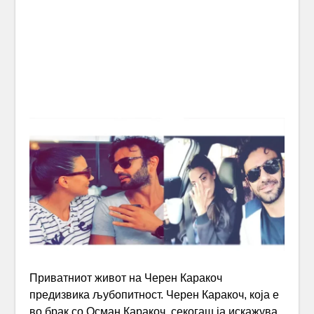
Приватниот живот на Черен Каракоч
предизвика љубопитност. Черен Каракоч, која е
во брак со Осман Каракоч, секогаш ја искажува