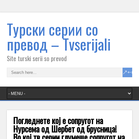
Tурски серии со
превод – Тvserijali
Site turski serii so prevod
Погледнете кој е сопругот на
Нурсема од Шербет од брусница!
Во кој тв серии глумеше сопругот на