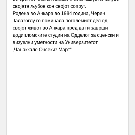
својата љубов кон својот сопруг.
Родена во Анкара во 1984 година, Черен
Јалазоглу го поминала поголемиот дел од
својот живот во Анкара пред да ги заврши
додипломските студии на Одделот за сценски и
визуелни уметности на Универзитетот
„Чанаккале Онсекиз Март“.