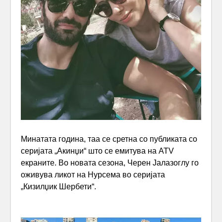
Минатата година, таа се сретна со публиката со
серијата „Акинџи“ што се емитува на ATV
екраните. Во новата сезона, Черен Јалазоглу го
оживува ликот на Нурсема во серијата
„Кизилџик Шербети“.