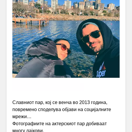
Славниот пар, кој се венча во 2013 година,
повремено споделува објави на социјалните
мрежи…
Фотографиите на актерскиот пар добиваат
многу лајкови.