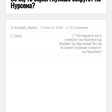
Нурсема?
tvserijali_x6g3lq
May 31, 2026
0 Comments
Погледнете кој е
Vesti
сопругот на Нурсема од
Шербет од брусница! Во кој
тв серии глумеше сопругот
на Нурсема?