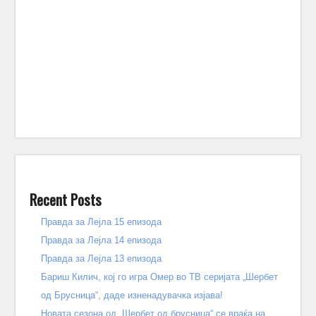
Recent Posts
Правда за Лејла 15 епизода
Правда за Лејла 14 епизода
Правда за Лејла 13 епизода
Бариш Килич, кој го игра Омер во ТВ серијата „Шербет
од Брусница“, даде изненадувачка изјава!
Новата сезона од „Шербет од брусница“ се враќа на