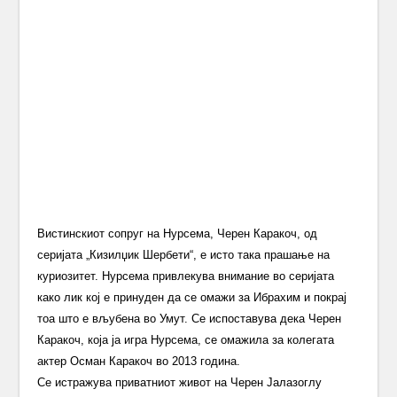
Вистинскиот сопруг на Нурсема, Черен Каракоч, од
серијата „Кизилџик Шербети“, е исто така прашање на
куриозитет. Нурсема привлекува внимание во серијата
како лик кој е принуден да се омажи за Ибрахим и покрај
тоа што е вљубена во Умут. Се испоставува дека Черен
Каракоч, која ја игра Нурсема, се омажила за колегата
актер Осман Каракоч во 2013 година.
Се истражува приватниот живот на Черен Јалазоглу