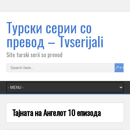
Tурски серии со
превод – Тvserijali
Site turski serii so prevod
Тајната на Ангелот 10 епизода