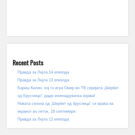
Recent Posts
Правда за Лејла 14 епизода
Правда за Лејла 13 епизода
Бариш Килич, кој го игра Омер во ТВ серијата „Шербет
од Брусница“, даде изненадувачка изјава!
Новата сезона од „Шербет од брусница“ се враќа на
екранот во петок, 18 септември.
Правда за Лејла 12 епизода