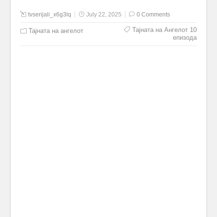
tvserijali_x6g3lq
July 22, 2025
0 Comments
Тајната на Ангелот 10
Тајната на ангелот
епизода