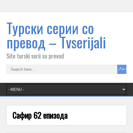
Tурски серии со
превод – Тvserijali
Site turski serii so prevod
Сафир 62 епизода