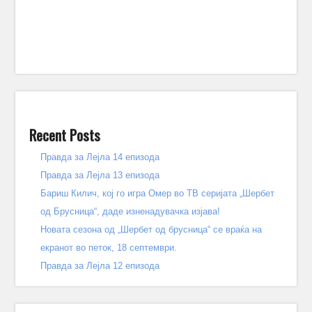
Recent Posts
Правда за Лејла 14 епизода
Правда за Лејла 13 епизода
Бариш Килич, кој го игра Омер во ТВ серијата „Шербет
од Брусница“, даде изненадувачка изјава!
Новата сезона од „Шербет од брусница“ се враќа на
екранот во петок, 18 септември.
Правда за Лејла 12 епизода