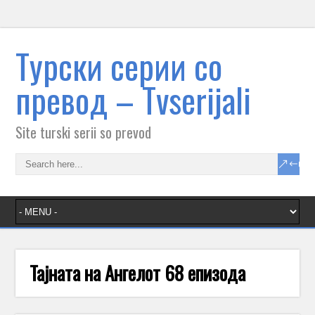
Tурски серии со
превод – Тvserijali
Site turski serii so prevod
Тајната на Ангелот 68 епизода