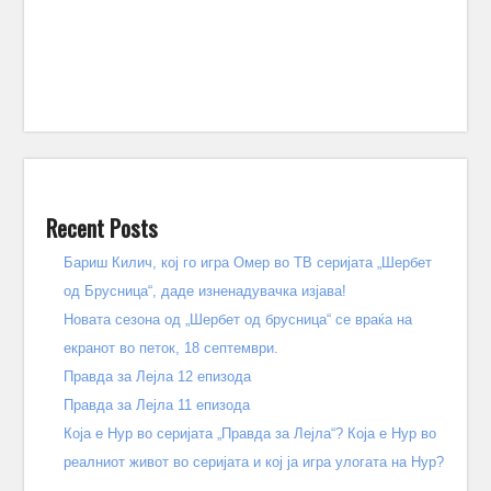
Recent Posts
Бариш Килич, кој го игра Омер во ТВ серијата „Шербет
од Брусница“, даде изненадувачка изјава!
Новата сезона од „Шербет од брусница“ се враќа на
екранот во петок, 18 септември.
Правда за Лејла 12 епизода
Правда за Лејла 11 епизода
Која е Нур во серијата „Правда за Лејла“? Која е Нур во
реалниот живот во серијата и кој ја игра улогата на Нур?