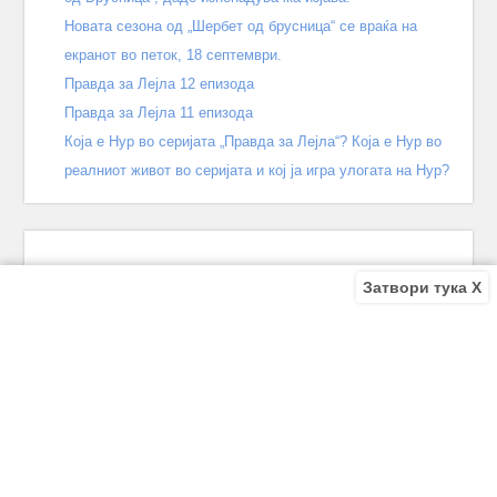
Новата сезона од „Шербет од брусница“ се враќа на
екранот во петок, 18 септември.
Правда за Лејла 12 епизода
Правда за Лејла 11 епизода
Која е Нур во серијата „Правда за Лејла“? Која е Нур во
реалниот живот во серијата и кој ја игра улогата на Нур?
Затвори тука X
Recent Comments
Bile
on
Децата од улицата 140 епизода – КРАЈ
Bile
on
Зошто заврши „Децата од улицата“? Што се случи
во последната епизода?
Biljana
on
Зошто заврши „Децата од улицата“? Што се
случи во последната епизода?