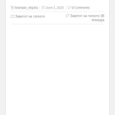
tvserijali_x6g3lq
June 2, 2025
0 Comments
Заветот на таткото 36
Заветот на таткото
епизода