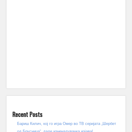
Recent Posts
Бариш Килич, кој го игра Омер во ТВ серијата „Шербет
од Брусница“, даде изненадувачка изјава!