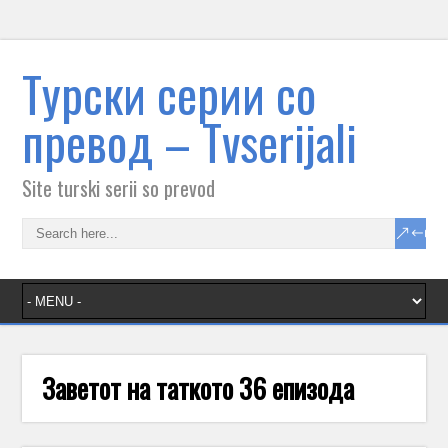
Tурски серии со
превод – Тvserijali
Site turski serii so prevod
Заветот на таткото 36 епизода