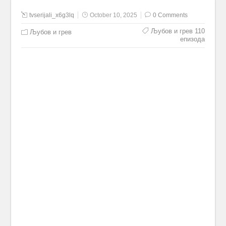
tvserijali_x6g3lq
October 10, 2025
0 Comments
Љубов и грев 110
Љубов и грев
епизода