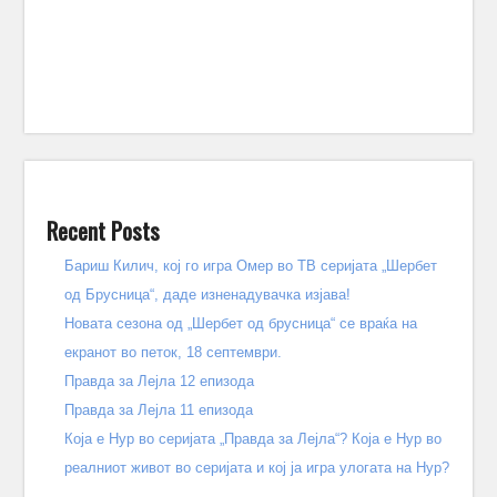
Recent Posts
Бариш Килич, кој го игра Омер во ТВ серијата „Шербет
од Брусница“, даде изненадувачка изјава!
Новата сезона од „Шербет од брусница“ се враќа на
екранот во петок, 18 септември.
Правда за Лејла 12 епизода
Правда за Лејла 11 епизода
Која е Нур во серијата „Правда за Лејла“? Која е Нур во
реалниот живот во серијата и кој ја игра улогата на Нур?