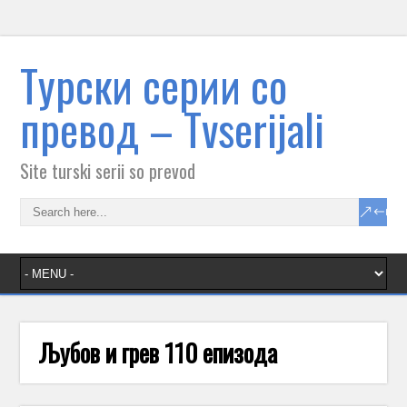
Tурски серии со
превод – Тvserijali
Site turski serii so prevod
Љубов и грев 110 епизода