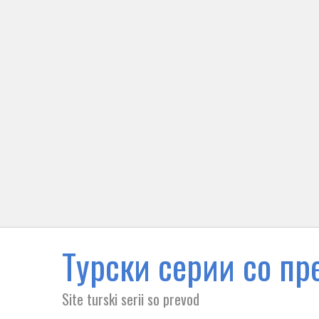
Tурски серии со пре
Site turski serii so prevod