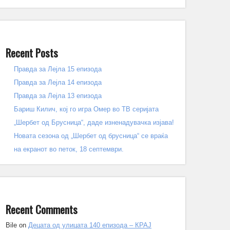
Recent Posts
Правда за Лејла 15 епизода
Правда за Лејла 14 епизода
Правда за Лејла 13 епизода
Бариш Килич, кој го игра Омер во ТВ серијата
„Шербет од Брусница“, даде изненадувачка изјава!
Новата сезона од „Шербет од брусница“ се враќа
на екранот во петок, 18 септември.
Recent Comments
Bile
on
Децата од улицата 140 епизода – КРАЈ