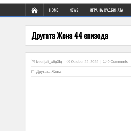
HOME
NEWS
ИГРА НА СУДБИНАТА
Другата Жена 44 епизода
tvserijali_x6g3lq
October 22, 2025
0 Comments
Другата Жена