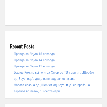
Recent Posts
Правда за Лејла 15 епизода
Правда за Лејла 14 епизода
Правда за Лејла 13 епизода
Бариш Килич, кој го игра Омер во ТВ серијата „Шербет
од Брусница“, даде изненадувачка изјава!
Новата сезона од „Шербет од брусница“ се враќа на
екранот во петок, 18 септември.