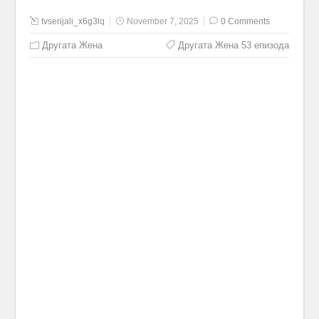
tvserijali_x6g3lq
November 7, 2025
0 Comments
Другата Жена
Другата Жена 53 епизода