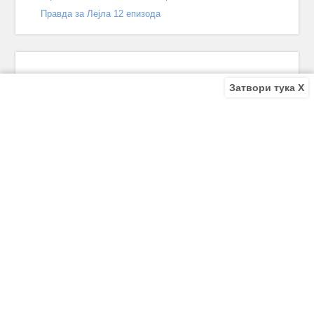
Правда за Лејла 12 епизода
Затвори тука X
Recent Comments
Bile
on
Децата од улицата 140 епизода – КРАЈ
Bile
on
Зошто заврши „Децата од улицата“? Што се случи
во последната епизода?
Biljana
on
Зошто заврши „Децата од улицата“? Што се
случи во последната епизода?
Biljana
on
Зошто заврши „Децата од улицата“? Што се
случи во последната епизода?
Antonio Trajkov
on
Зошто заврши „Децата од улицата“? Што
се случи во последната епизода?