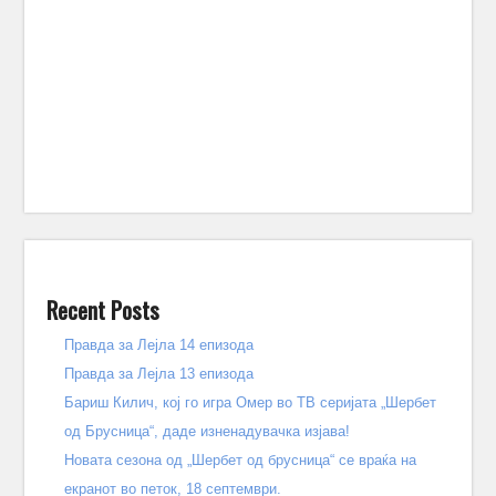
Recent Posts
Правда за Лејла 14 епизода
Правда за Лејла 13 епизода
Бариш Килич, кој го игра Омер во ТВ серијата „Шербет
од Брусница“, даде изненадувачка изјава!
Новата сезона од „Шербет од брусница“ се враќа на
екранот во петок, 18 септември.