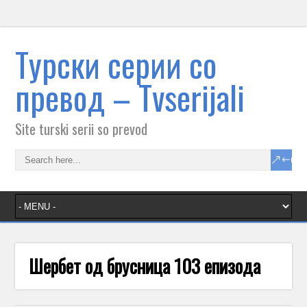
Tурски серии со
превод – Тvserijali
Site turski serii so prevod
Шербет од брусница 103 епизода