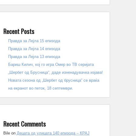
Recent Posts
Правда за Лејла 15 епизода
Правда за Лејла 14 епизода
Правда за Лејла 13 епизода
Бариш Килич, кој го игра Омер во ТВ серијата
„Шербет од Брусница“, даде изненадувачка изјава!
Новата сезона од „Шербет од брусница“ се враќа
на екранот во петок, 18 септември.
Recent Comments
Bile
on
Децата од улицата 140 епизода – КРАЈ