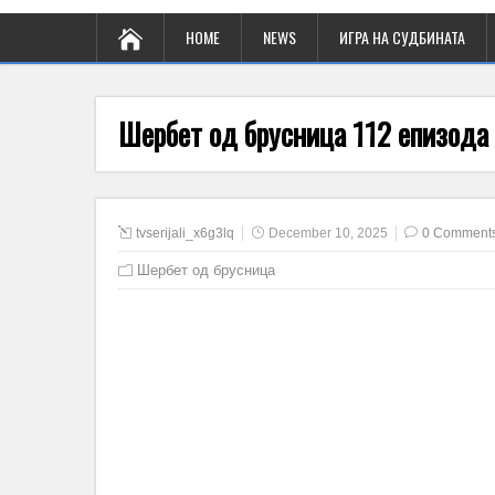
HOME
NEWS
ИГРА НА СУДБИНАТА
Шербет од брусница 112 епизода
tvserijali_x6g3lq
December 10, 2025
0 Comment
Шербет од брусница