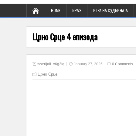
HOME
NEWS
ИГРА НА СУДБИНАТА
Црно Срце 4 епизода
tvserijali_x6g3lq
January 27, 2026
0 Comments
Црно Срце