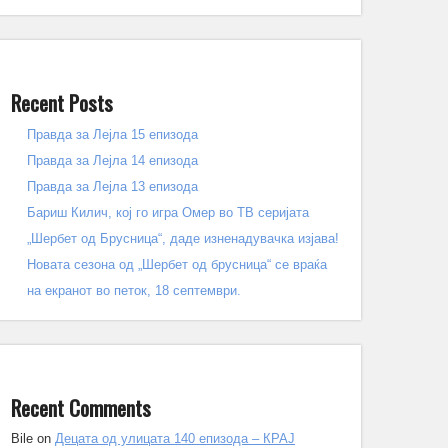
Recent Posts
Правда за Лејла 15 епизода
Правда за Лејла 14 епизода
Правда за Лејла 13 епизода
Бариш Килич, кој го игра Омер во ТВ серијата
„Шербет од Брусница“, даде изненадувачка изјава!
Новата сезона од „Шербет од брусница“ се враќа
на екранот во петок, 18 септември.
Recent Comments
Bile
on
Децата од улицата 140 епизода – КРАЈ