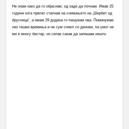
Не знам како да го објаснам, од каде да почнам. Имав 25
години кога првпат стапнав на снимањето на „Шербет од
брусница“, а имам 29 додека го пишувам ова. Поминувам
низ тешки времиња и не сум спиел со денови, па умот не
ми е многу бистар, но сепак сакав да запишам нешто.