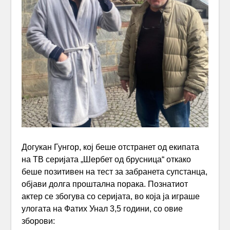
Догукан Гунгор, кој беше отстранет од екипата
на ТВ серијата „Шербет од брусница“ откако
беше позитивен на тест за забранета супстанца,
објави долга проштална порака. Познатиот
актер се збогува со серијата, во која ја играше
улогата на Фатих Унал 3,5 години, со овие
зборови: