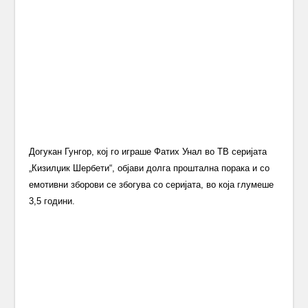
Догукан Гунгор, кој го играше Фатих Унал во ТВ серијата
„Кизилџик Шербети“, објави долга проштална порака и со
емотивни зборови се збогува со серијата, во која глумеше
3,5 години.