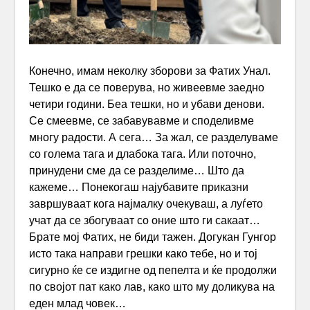
Конечно, имам неколку зборови за Фатих Унал.
Тешко е да се поверува, но живеевме заедно
четири години. Беа тешки, но и убави денови.
Се смеевме, се забавувавме и споделивме
многу радости. А сега… За жал, се разделуваме
со голема тага и длабока тага. Или поточно,
принудени сме да се разделиме… Што да
кажеме… Понекогаш најубавите приказни
завршуваат кога најмалку очекуваш, а луѓето
учат да се збогуваат со оние што ги сакаат…
Брате мој Фатих, не биди тажен. Догукан Гунгор
исто така направи грешки како тебе, но и тој
сигурно ќе се издигне од пепелта и ќе продолжи
по својот пат како лав, како што му доликува на
еден млад човек…