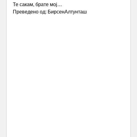
Те сакам, брате мој…
Преведено од: БирсенАлтунташ