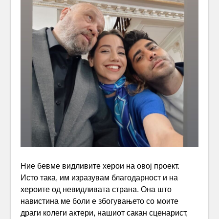
Ние бевме видливите херои на овој проект.
Исто така, им изразувам благодарност и на
хероите од невидливата страна. Она што
навистина ме боли е збогувањето со моите
драги колеги актери, нашиот сакан сценарист,