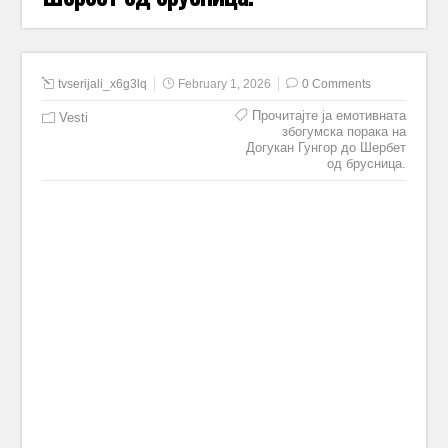
tvserijali_x6g3lq
February 1, 2026
0 Comments
Прочитајте ја емотивната
Vesti
збогумска порака на
Догукан Гунгор до Шербет
од брусница.