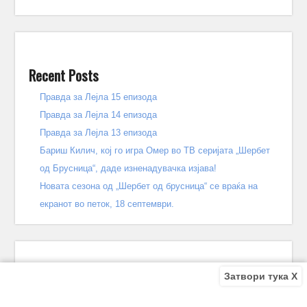
Recent Posts
Правда за Лејла 15 епизода
Правда за Лејла 14 епизода
Правда за Лејла 13 епизода
Бариш Килич, кој го игра Омер во ТВ серијата „Шербет
од Брусница“, даде изненадувачка изјава!
Новата сезона од „Шербет од брусница“ се враќа на
екранот во петок, 18 септември.
Затвори тука X
Recent Comments
Bile
on
Децата од улицата 140 епизода – КРАЈ