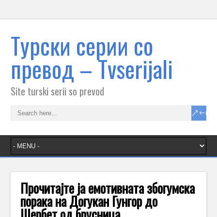
Tурски серии со
превод – Тvserijali
Site turski serii so prevod
Прочитајте ја емотивната збогумска
порака на Догукан Гунгор до
Шербет од брусница.