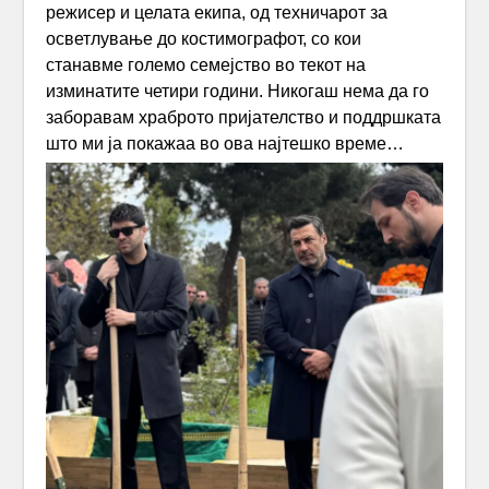
режисер и целата екипа, од техничарот за
осветлување до костимографот, со кои
станавме големо семејство во текот на
изминатите четири години. Никогаш нема да го
заборавам храброто пријателство и поддршката
што ми ја покажаа во ова најтешко време…