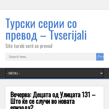
Tурски серии со
превод – Тvserijali
Site turski serii so prevod
Вечерва: Децата од Улицата 131 –
Што ќе се случи во новата
епизода?