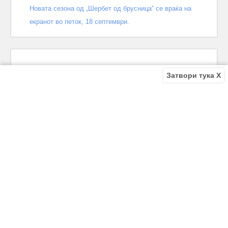
Новата сезона од „Шербет од брусница“ се враќа на
екранот во петок, 18 септември.
Затвори тука X
Recent Comments
Bile
on
Децата од улицата 140 епизода – КРАЈ
Bile
on
Зошто заврши „Децата од улицата“? Што се случи
во последната епизода?
Biljana
on
Зошто заврши „Децата од улицата“? Што се
случи во последната епизода?
Biljana
on
Зошто заврши „Децата од улицата“? Што се
случи во последната епизода?
Antonio Trajkov
on
Зошто заврши „Децата од улицата“? Што
се случи во последната епизода?