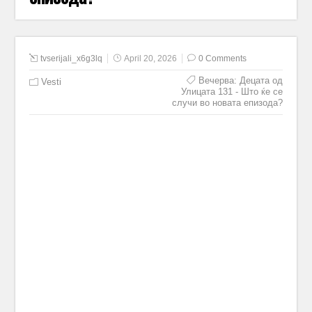
tvserijali_x6g3lq
April 20, 2026
0 Comments
Вечерва: Децата од
Vesti
Улицата 131 - Што ќе се
случи во новата епизода?