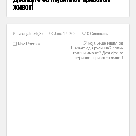
живот!
tvserijali_x6g3lq
June 17, 2026
0 Comments
Која беше Ишил од
Nov Pocetok
Шербет од брусница? Колку
години имаше? Дознајте за
нејзиниот приватен живот!