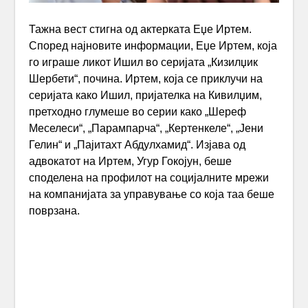
Тажна вест стигна од актерката Еџе Иртем.
Според најновите информации, Еџе Иртем, која
го играше ликот Ишил во серијата „Кизилџик
Шербети“, почина. Иртем, која се приклучи на
серијата како Ишил, пријателка на Кивилџим,
претходно глумеше во серии како „Шереф
Меселеси“, „Парампарча“, „Кертенкеле“, „Јени
Гелин“ и „Пајитахт Абдулхамид“. Изјава од
адвокатот на Иртем, Угур Гокојун, беше
споделена на профилот на социјалните мрежи
на компанијата за управување со која таа беше
поврзана.