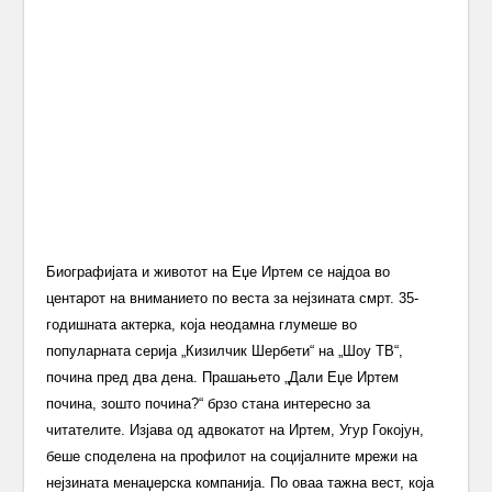
Биографијата и животот на Еџе Иртем се најдоа во
центарот на вниманието по веста за нејзината смрт. 35-
годишната актерка, која неодамна глумеше во
популарната серија „Кизилчик Шербети“ на „Шоу ТВ“,
почина пред два дена. Прашањето „Дали Еџе Иртем
почина, зошто почина?“ брзо стана интересно за
читателите. Изјава од адвокатот на Иртем, Угур Гокојун,
беше споделена на профилот на социјалните мрежи на
нејзината менаџерска компанија. По оваа тажна вест, која