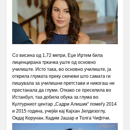
Со висина од 1,72 метри, Еџе Иртем била
лиценцирана тркачка уште од основно
училиште. Исто така, во основно училиште, ја
открила глумата преку скечеви што самата ги
пишувала за училишни претстави и никогаш не
престанала да глуми. Откако се преселила во
Истанбул, таа добила обука за глума во
Културниот центар „Садри Алишик“ помеѓу 2014
и 2015 година, учејќи кај Кајхан Јилдизоглу,
Окдај Корунан, Кадим Јашар и Толга Чифтчи.