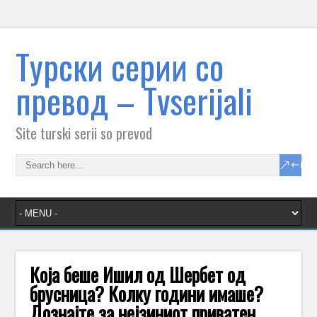
Tурски серии со
превод – Тvserijali
Site turski serii so prevod
Која беше Ишил од Шербет од
брусница? Колку години имаше?
Дознајте за нејзиниот приватен