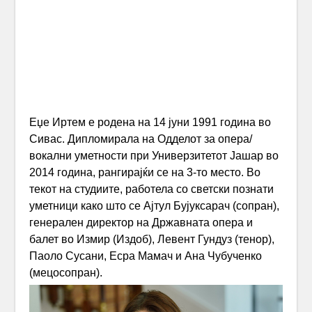
Еџе Иртем е родена на 14 јуни 1991 година во
Сивас. Дипломирала на Одделот за опера/
вокални уметности при Универзитетот Јашар во
2014 година, рангирајќи се на 3-то место. Во
текот на студиите, работела со светски познати
уметници како што се Ајтул Бујуксарач (сопран),
генерален директор на Државната опера и
балет во Измир (Издоб), Левент Гундуз (тенор),
Паоло Сусани, Есра Мамач и Ана Чубученко
(мецосопран).