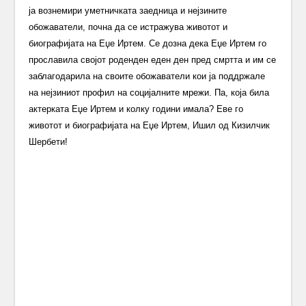
ја вознемири уметничката заедница и нејзините
обожаватели, почна да се истражува животот и
биографијата на Еџе Иртем. Се дозна дека Еџе Иртем го
прославила својот роденден еден ден пред смртта и им се
заблагодарила на своите обожаватели кои ја поддржале
на нејзиниот профил на социјалните мрежи. Па, која била
актерката Еџе Иртем и колку години имала? Еве го
животот и биографијата на Еџе Иртем, Ишил од Кизилчик
Шербети!