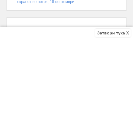
екранот во петок, 18 септември.
Затвори тука X
Recent Comments
Bile
on
Децата од улицата 140 епизода – КРАЈ
Bile
on
Зошто заврши „Децата од улицата“? Што се случи
во последната епизода?
Biljana
on
Зошто заврши „Децата од улицата“? Што се
случи во последната епизода?
Biljana
on
Зошто заврши „Децата од улицата“? Што се
случи во последната епизода?
Antonio Trajkov
on
Зошто заврши „Децата од улицата“? Што
се случи во последната епизода?