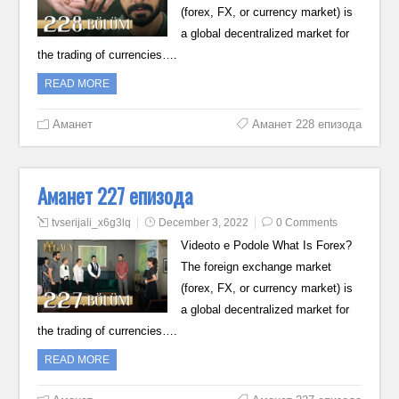
(forex, FX, or currency market) is
a global decentralized market for
the trading of currencies….
READ MORE
Аманет
Аманет 228 епизода
Аманет 227 епизода
tvserijali_x6g3lq
December 3, 2022
0 Comments
Videoto e Podole What Is Forex?
The foreign exchange market
(forex, FX, or currency market) is
a global decentralized market for
the trading of currencies….
READ MORE