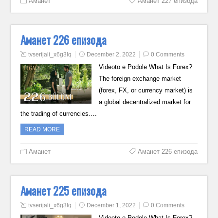
Аманет
Аманет 227 епизода
Аманет 226 епизода
tvserijali_x6g3lq
December 2, 2022
0 Comments
Videoto e Podole What Is Forex?
The foreign exchange market
(forex, FX, or currency market) is
a global decentralized market for
the trading of currencies….
READ MORE
Аманет
Аманет 226 епизода
Аманет 225 епизода
tvserijali_x6g3lq
December 1, 2022
0 Comments
Videoto e Podole What Is Forex?