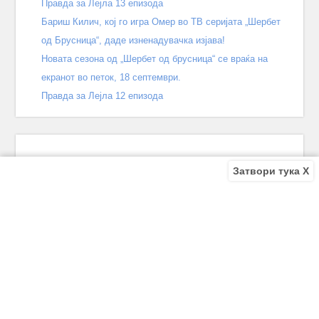
Правда за Лејла 13 епизода
Бариш Килич, кој го игра Омер во ТВ серијата „Шербет
од Брусница“, даде изненадувачка изјава!
Новата сезона од „Шербет од брусница“ се враќа на
екранот во петок, 18 септември.
Правда за Лејла 12 епизода
Затвори тука X
Recent Comments
Bile
on
Децата од улицата 140 епизода – КРАЈ
Bile
on
Зошто заврши „Децата од улицата“? Што се случи
во последната епизода?
Biljana
on
Зошто заврши „Децата од улицата“? Што се
случи во последната епизода?
Biljana
on
Зошто заврши „Децата од улицата“? Што се