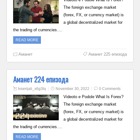
The foreign exchange market
(forex, FX, or currency market) is
a global decentralized market for
the trading of currencies….
READ MORE
Аманет
Аманет 225 епизода
Аманет 224 епизода
tvserijali_x6g3lq
November 30, 2022
0 Comments
Videoto e Podole What Is Forex?
The foreign exchange market
(forex, FX, or currency market) is
a global decentralized market for
the trading of currencies….
READ MORE