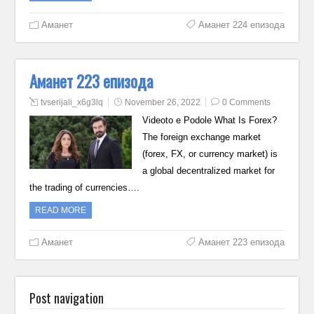
Аманет
Аманет 224 епизода
Аманет 223 епизода
tvserijali_x6g3lq
November 26, 2022
0 Comments
Videoto e Podole What Is Forex?
The foreign exchange market
(forex, FX, or currency market) is
a global decentralized market for
the trading of currencies….
READ MORE
Аманет
Аманет 223 епизода
Post navigation