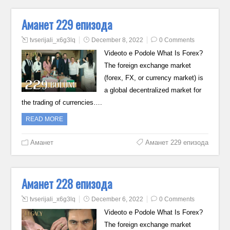
Аманет 229 епизода
tvserijali_x6g3lq
December 8, 2022
0 Comments
Videoto e Podole What Is Forex?
The foreign exchange market
(forex, FX, or currency market) is
a global decentralized market for
the trading of currencies….
READ MORE
Аманет
Аманет 229 епизода
Аманет 228 епизода
tvserijali_x6g3lq
December 6, 2022
0 Comments
Videoto e Podole What Is Forex?
The foreign exchange market