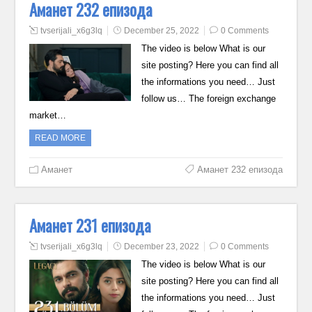
Аманет 232 епизода
tvserijali_x6g3lq
December 25, 2022
0 Comments
The video is below What is our
site posting? Here you can find all
the informations you need… Just
follow us… The foreign exchange
market…
READ MORE
Аманет
Аманет 232 епизода
Аманет 231 епизода
tvserijali_x6g3lq
December 23, 2022
0 Comments
The video is below What is our
site posting? Here you can find all
the informations you need… Just