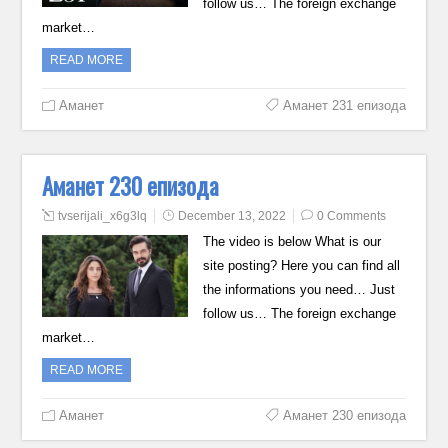
follow us… The foreign exchange
market…
READ MORE
Аманет
Аманет 231 епизода
Аманет 230 епизода
tvserijali_x6g3lq
December 13, 2022
0 Comments
The video is below What is our
site posting? Here you can find all
the informations you need… Just
follow us… The foreign exchange
market…
READ MORE
Аманет
Аманет 230 епизода