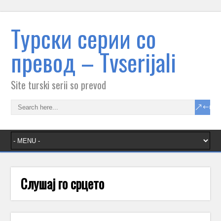
Tурски серии со
превод – Тvserijali
Site turski serii so prevod
Слушај го срцето