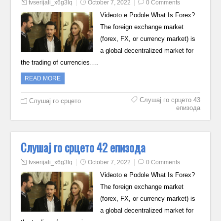
tvserijali_x6g3lq
October 7, 2022
0 Comments
Videoto e Podole What Is Forex?
The foreign exchange market
(forex, FX, or currency market) is
a global decentralized market for
the trading of currencies….
READ MORE
Слушај го срцето 43
Слушај го срцето
епизода
Слушај го срцето 42 епизода
tvserijali_x6g3lq
October 7, 2022
0 Comments
Videoto e Podole What Is Forex?
The foreign exchange market
(forex, FX, or currency market) is
a global decentralized market for