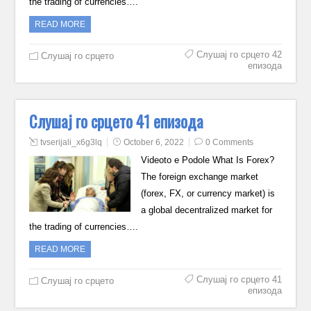
the trading of currencies….
READ MORE
Слушај го срцето 42
Слушај го срцето
епизода
Слушај го срцето 41 епизода
tvserijali_x6g3lq
October 6, 2022
0 Comments
Videoto e Podole What Is Forex?
The foreign exchange market
(forex, FX, or currency market) is
a global decentralized market for
the trading of currencies….
READ MORE
Слушај го срцето 41
Слушај го срцето
епизода