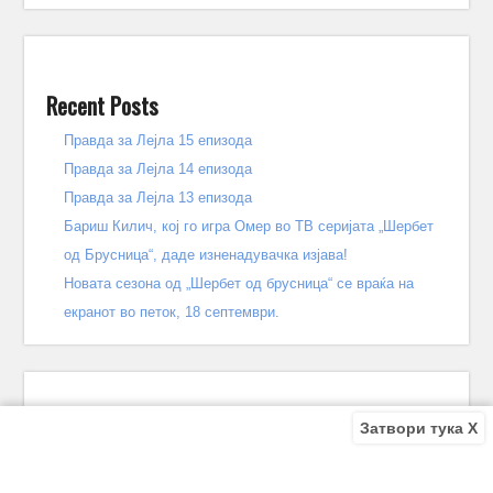
Recent Posts
Правда за Лејла 15 епизода
Правда за Лејла 14 епизода
Правда за Лејла 13 епизода
Бариш Килич, кој го игра Омер во ТВ серијата „Шербет
од Брусница“, даде изненадувачка изјава!
Новата сезона од „Шербет од брусница“ се враќа на
екранот во петок, 18 септември.
Затвори тука X
Recent Comments
Bile
on
Децата од улицата 140 епизода – КРАЈ