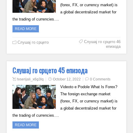
(forex, FX, or currency market) is
a global decentralized market for
the trading of currencies….
READ MORE
Слушај го срцето 46
Слушај го срцето
епизода
Слушај го срцето 45 епизода
tvserijali_x6g3lq
October 12, 2022
0 Comments
Videoto e Podole What Is Forex?
The foreign exchange market
(forex, FX, or currency market) is
a global decentralized market for
the trading of currencies….
READ MORE