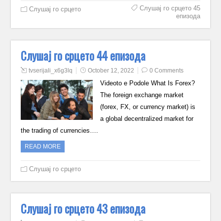
Слушај го срцето 45
Слушај го срцето
епизода
Слушај го срцето 44 епизода
tvserijali_x6g3lq
October 12, 2022
0 Comments
Videoto e Podole What Is Forex?
The foreign exchange market
(forex, FX, or currency market) is
a global decentralized market for
the trading of currencies….
READ MORE
Слушај го срцето
Слушај го срцето 43 епизода