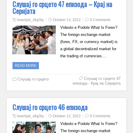
Слушај го срцето 47 епизода – Крај на
Серијата
tvserijali_x6g3lq
October 13, 2022
0 Comments
Videoto e Podole What Is Forex?
The foreign exchange market
(forex, FX, or currency market) is
a global decentralized market for
the trading of currencies….
READ MORE
Слушај го срцето 47
Слушај го срцето
епизода - Крај на Серијата
Слушај го срцето 46 епизода
tvserijali_x6g3lq
October 12, 2022
0 Comments
Videoto e Podole What Is Forex?
The foreign exchange market