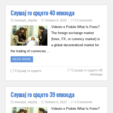
Слушај го срцето 40 епизода
tvserijali_x6g3lq
October 6, 2022
0 Comments
Videoto e Podole What Is Forex?
The foreign exchange market
(forex, FX, or currency market) is
a global decentralized market for
the trading of currencies….
READ MORE
Слушај го срцето 40
Слушај го срцето
епизода
Слушај го срцето 39 епизода
tvserijali_x6g3lq
October 6, 2022
0 Comments
Videoto e Podole What Is Forex?