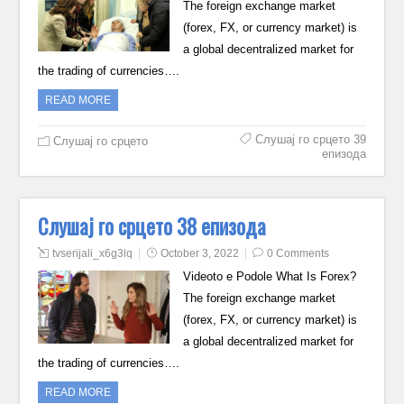
The foreign exchange market
(forex, FX, or currency market) is
a global decentralized market for
the trading of currencies….
READ MORE
Слушај го срцето 39
Слушај го срцето
епизода
Слушај го срцето 38 епизода
tvserijali_x6g3lq
October 3, 2022
0 Comments
Videoto e Podole What Is Forex?
The foreign exchange market
(forex, FX, or currency market) is
a global decentralized market for
the trading of currencies….
READ MORE