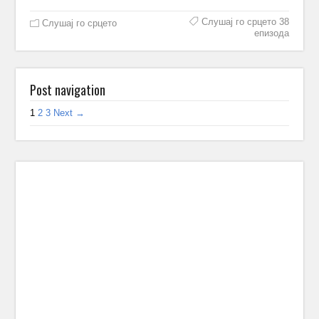
Слушај го срцето 38
Слушај го срцето
епизода
Post navigation
1
2
3
Next →