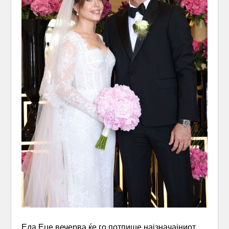
Еда Еце вечерва ќе го потпише најзначајниот