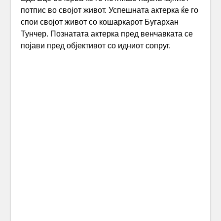
потпис во својот живот. Успешната актерка ќе го
спои својот живот со кошаркарот Бугархан
Тунчер. Познатата актерка пред венчавката се
појави пред објективот со идниот сопруг.