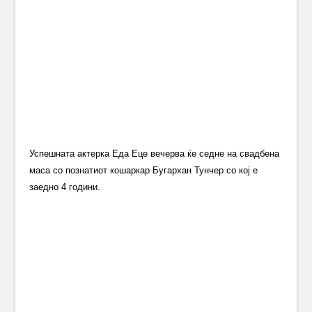
Успешната актерка Еда Еце вечерва ќе седне на свадбена
маса со познатиот кошаркар Бугархан Тунчер со кој е
заедно 4 години.