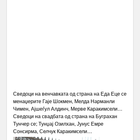
Сведоци на венчавката од страна на Еда Еце се
менаџерите Гаје Шокмен, Мелда Нарманли
Чимен, Ајшеѓул Алдинч, Мерве Каракимсели…
Сведоци на свадбата од страна на Буграхан
Тунчер се; Тунџај Озилхан, Јунус Емре
Сонсирма, Селчук Каракимсели…