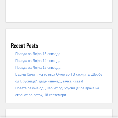
Recent Posts
Правда за Лејла 15 епизода
Правда за Лејла 14 епизода
Правда за Лејла 13 епизода
Бариш Килич, кој го игра Омер во ТВ серијата „Шербет
од Брусница“, даде изненадувачка изјава!
Новата сезона од „Шербет од брусница“ се враќа на
екранот во петок, 18 септември.