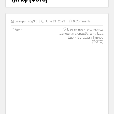
tvserijali_x6g3lq
June 21, 2023
0 Comments
Еве ги првите слики од
Vesti
денешната свадбата на Еда
Еџе и Бугархан Тунчер
(ФОТО)