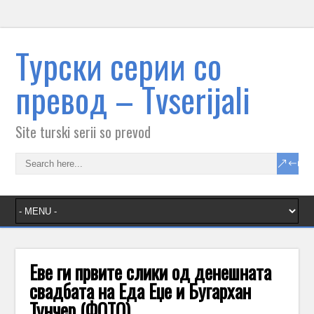
Tурски серии со
превод – Тvserijali
Site turski serii so prevod
Еве ги првите слики од денешната
свадбата на Еда Еџе и Бугархан
Тунчер (ФОТО)