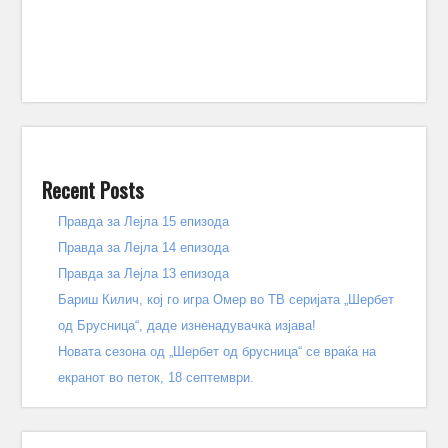
Recent Posts
Правда за Лејла 15 епизода
Правда за Лејла 14 епизода
Правда за Лејла 13 епизода
Бариш Килич, кој го игра Омер во ТВ серијата „Шербет
од Брусница“, даде изненадувачка изјава!
Новата сезона од „Шербет од брусница“ се враќа на
екранот во петок, 18 септември.