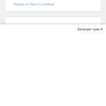
Правда за Лејла 12 епизода
Затвори тука X
Recent Comments
Bile
on
Децата од улицата 140 епизода – КРАЈ
Bile
on
Зошто заврши „Децата од улицата“? Што се случи
во последната епизода?
Biljana
on
Зошто заврши „Децата од улицата“? Што се
случи во последната епизода?
Biljana
on
Зошто заврши „Децата од улицата“? Што се
случи во последната епизода?
Antonio Trajkov
on
Зошто заврши „Децата од улицата“? Што
се случи во последната епизода?