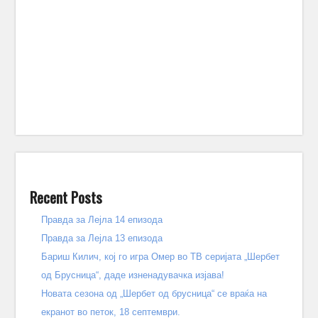
Recent Posts
Правда за Лејла 14 епизода
Правда за Лејла 13 епизода
Бариш Килич, кој го игра Омер во ТВ серијата „Шербет
од Брусница“, даде изненадувачка изјава!
Новата сезона од „Шербет од брусница“ се враќа на
екранот во петок, 18 септември.