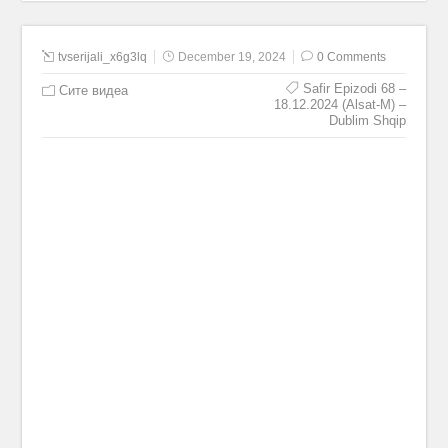
tvserijali_x6g3lq
December 19, 2024
0 Comments
Safir Epizodi 68 –
Сите видеа
18.12.2024 (Alsat-M) –
Dublim Shqip