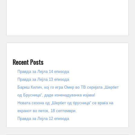
Recent Posts
Правда за Лејла 14 епизода
Правда за Лејла 13 епизода
Бариш Килич, кој го игра Омер во ТВ серијата „Шербет
од Брусница“, даде изненадувачка изјава!
Новата сезона од „Шербет од брусница“ се враќа на
екранот во петок, 18 септември.
Правда за Лејла 12 епизода