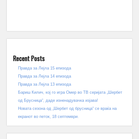
Recent Posts
Правда за Лејла 15 епизода
Правда за Лејла 14 епизода
Правда за Лејла 13 епизода
Бариш Килич, кој го игра Омер во ТВ серијата „Шербет
од Брусница“, даде изненадувачка изјава!
Новата сезона од „Шербет од брусница“ се враќа на
екранот во петок, 18 септември.