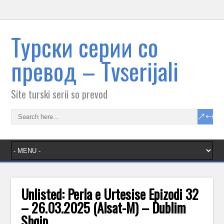
Tурски серии со
превод – Тvserijali
Site turski serii so prevod
Unlisted: Perla e Urtesise Epizodi 32
– 26.03.2025 (Alsat-M) – Dublim
Shqip