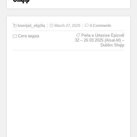
tvserijali_x6g3lq
March 27, 2025
0 Comments
Perla e Urtesise Epizodi
Сите видеа
32 – 26.03.2025 (Alsat-M) –
Dublim Shqip