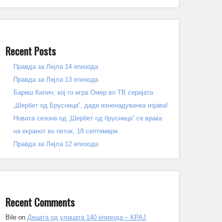
Recent Posts
Правда за Лејла 14 епизода
Правда за Лејла 13 епизода
Бариш Килич, кој го игра Омер во ТВ серијата
„Шербет од Брусница“, даде изненадувачка изјава!
Новата сезона од „Шербет од брусница“ се враќа
на екранот во петок, 18 септември.
Правда за Лејла 12 епизода
Recent Comments
Bile
on
Децата од улицата 140 епизода – КРАЈ