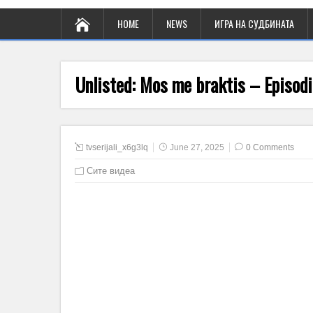
HOME
NEWS
ИГРА НА СУДБИНАТА
Unlisted: Mos me braktis – Episod
tvserijali_x6g3lq
June 27, 2025
0 Comments
Сите видеа