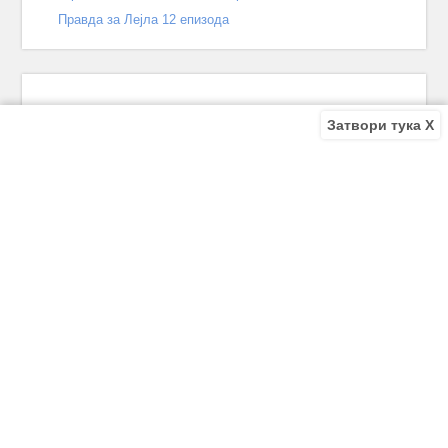
Правда за Лејла 12 епизода
Затвори тука X
Recent Comments
Bile
on
Децата од улицата 140 епизода – КРАЈ
Bile
on
Зошто заврши „Децата од улицата“? Што се случи
во последната епизода?
Biljana
on
Зошто заврши „Децата од улицата“? Што се
случи во последната епизода?
Biljana
on
Зошто заврши „Децата од улицата“? Што се
случи во последната епизода?
Antonio Trajkov
on
Зошто заврши „Децата од улицата“? Што
се случи во последната епизода?