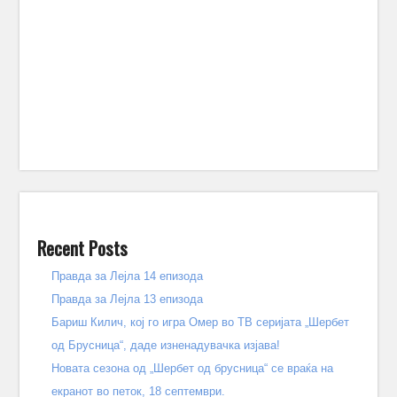
Recent Posts
Правда за Лејла 14 епизода
Правда за Лејла 13 епизода
Бариш Килич, кој го игра Омер во ТВ серијата „Шербет
од Брусница“, даде изненадувачка изјава!
Новата сезона од „Шербет од брусница“ се враќа на
екранот во петок, 18 септември.