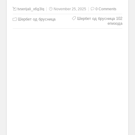
tvserijali_x6g3lq
November 25, 2025
0 Comments
Шербет од брусница 102
Шербет од брусница
епизода