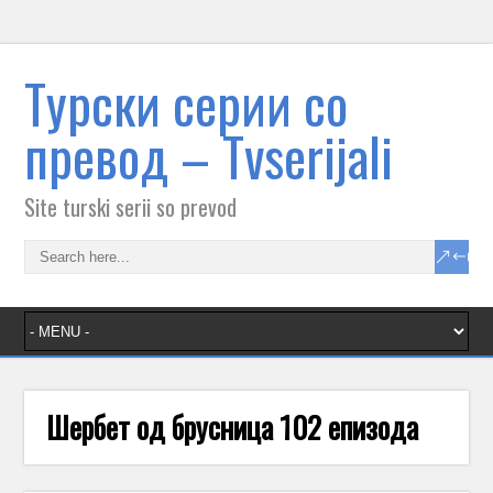
Tурски серии со
превод – Тvserijali
Site turski serii so prevod
Шербет од брусница 102 епизода