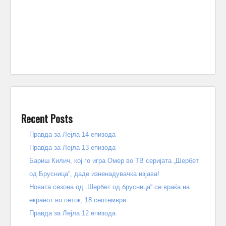
Recent Posts
Правда за Лејла 14 епизода
Правда за Лејла 13 епизода
Бариш Килич, кој го игра Омер во ТВ серијата „Шербет
од Брусница“, даде изненадувачка изјава!
Новата сезона од „Шербет од брусница“ се враќа на
екранот во петок, 18 септември.
Правда за Лејла 12 епизода