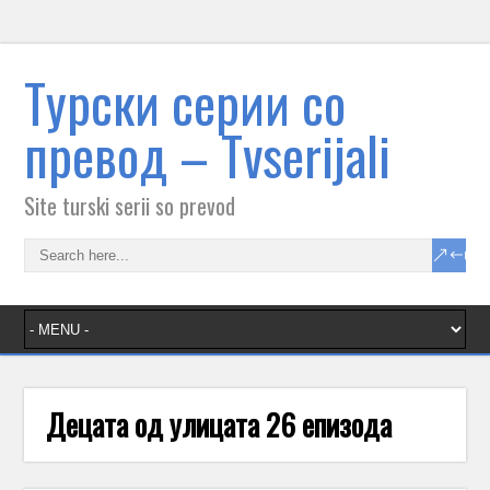
Tурски серии со
превод – Тvserijali
Site turski serii so prevod
Децата од улицата 26 епизода