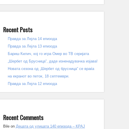
Recent Posts
Правда за Лејла 14 епизода
Правда за Лејла 13 епизода
Бариш Килич, кој го игра Омер во ТВ серијата
„Шербет од Брусница“, даде изненадувачка изјава!
Новата сезона од „Шербет од брусница“ се враќа
на екранот во петок, 18 септември.
Правда за Лејла 12 епизода
Recent Comments
Bile
on
Децата од улицата 140 епизода – КРАЈ