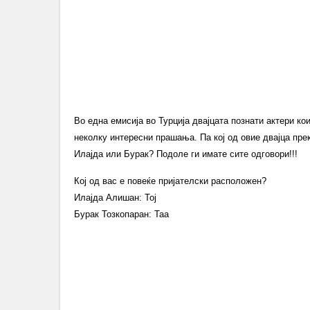
Во една емисија во Турција двајцата познати актери ко
неколку интересни прашања. Па кој од овие двајца пре
Илајда или Бурак? Подоле ги имате сите одговори!!!
Кој од вас е повеќе пријателски расположен?
Илајда Алишан: Тој
Бурак Тозкопаран: Таа