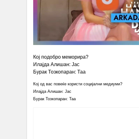
Кој подобро меморира?
Илајда Алишан: Јас
Бурак Тозкопаран: Таа
Кој од вас повеќе користи социјални медиуми?
Илајда Алишан: Јас
Бурак Тозкопаран: Таа