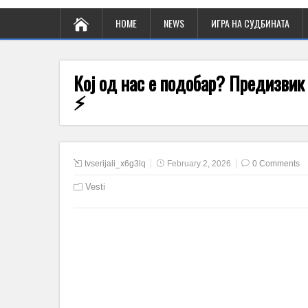
HOME
NEWS
ИГРА НА СУДБИНАТА
Кој од нас е подобар? Предизвик
⚡
tvserijali_x6g3lq
February 2, 2026
0 Comments
Vesti