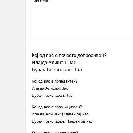
JPEGmini
Кој од вас е почесто депресивен?
Илајда Алишан: Јас
Бурак Тозкопаран: Таа
Кој од вас е попедантен?
Илајда Алишан: Јас
Бурак Тозкопаран: Јас
Кој од вас е поамбициозен?
Илајда Алишан: Ниеден од нас
Бурак Тозкопаран: Ниеден од нас
Кој од вас е понесмасен?