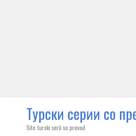
Tурски серии со пре
Site turski serii so prevod