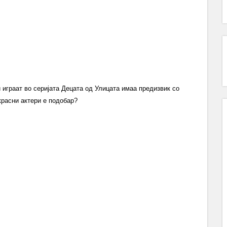
и играат во серијата Децата од Улицата имаа предизвик со
красни актери е подобар?