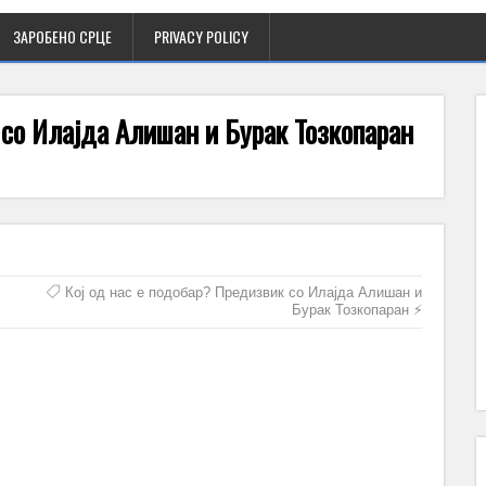
ЗАРОБЕНО СРЦЕ
PRIVACY POLICY
 со Илајда Алишан и Бурак Тозкопаран
Кој од нас е подобар? Предизвик со Илајда Алишан и
Бурак Тозкопаран ⚡